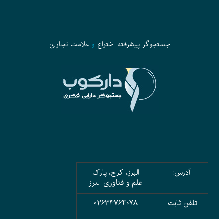
جستجوگر پیشرفته
اختراع
و
علامت تجاری
آدرس:
البرز، کرج، پارک
علم و فناوری البرز
تلفن ثابت:
02634764078