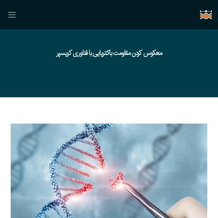
معکوس کردن مقاومت باکتریایی با فناوری کریسپر