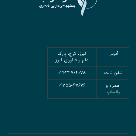
آدرس:
البرز، کرج، پارک
علم و فناوری البرز
تلفن ثابت:
02634764078
همراه و
09355047676
واتساپ: