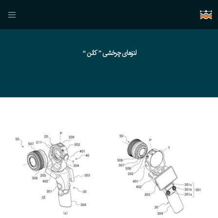
لنزهای چرخشی ” کانن “