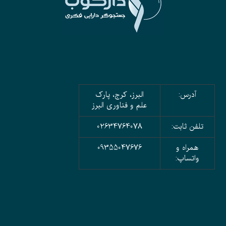
آدرس:
البرز، کرج، پارک
علم و فناوری البرز
تلفن ثابت:
02634764078
همراه و
09355047676
واتساپ: