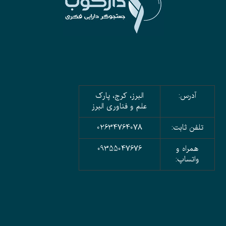
آدرس:
البرز، کرج، پارک
علم و فناوری البرز
تلفن ثابت:
02634764078
همراه و
09355047676
واتساپ: