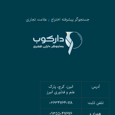
جستجوگر پیشرفته
اختراع
و
علامت تجاری
آدرس:
البرز، کرج، پارک
علم و فناوری البرز
تلفن ثابت:
02634764078
همراه و
09355047676