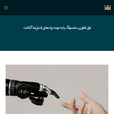
غول فناوری سامسونگ پا به عرصه ربات‌های انسان‌نما گذاشت