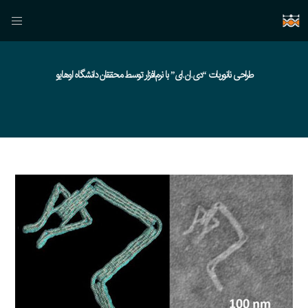
طراحی نانوربات “دی.ان.ای” با نرم‌افزار توسط محققان دانشگاه اوهایو