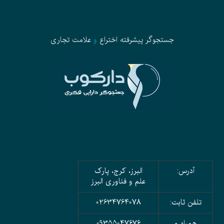
جستجوگر پیشرفته
اختراع
و
علامت تجاری
آدرس:
البرز، کرج، پارک
علم و فناوری البرز
تلفن ثابت:
02634764078
همراه و
09355047676