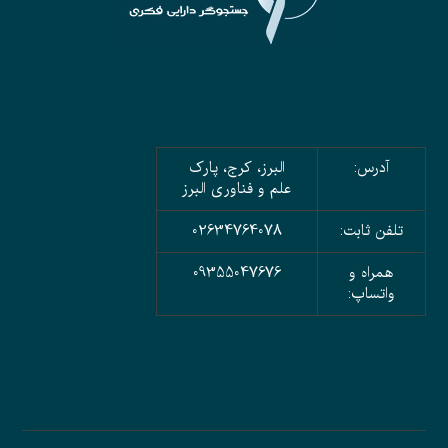
آدرس:
البرز، کرج، پارک
علم و فناوری البرز
تلفن ثابت:
02634764078
همراه و
09355047676
واتساپ: