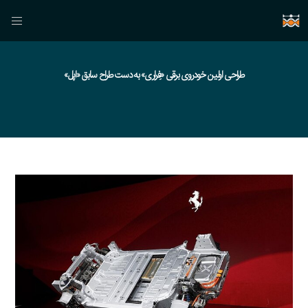
طراحی اولین خودروی برقی «فِراری» به دست طراح سابق «اپل»