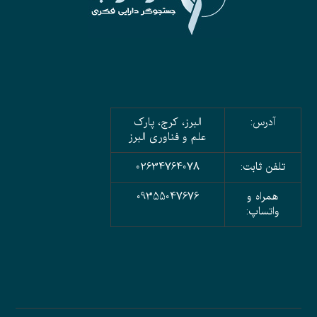
آدرس:
البرز، کرج، پارک
علم و فناوری البرز
تلفن ثابت:
02634764078
همراه و
09355047676
واتساپ: