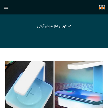
ضدعفونی و شارژ همزمان گوشی