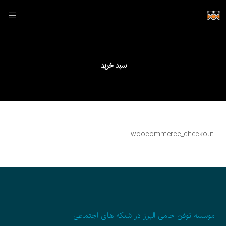
سبد خرید
[woocommerce_checkout]
موسسه نوفن حامی البرز در شبکه های اجتماعی