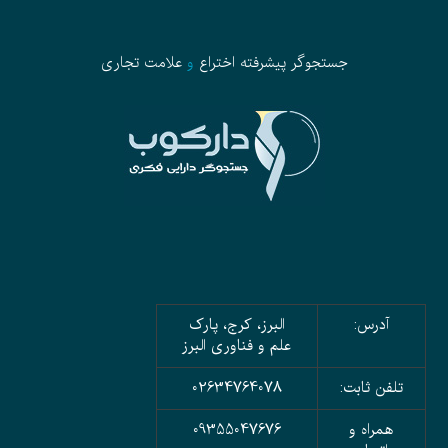
جستجوگر پیشرفته
اختراع
و
علامت تجاری
آدرس:
البرز، کرج، پارک
علم و فناوری البرز
تلفن ثابت:
02634764078
همراه و
09355047676