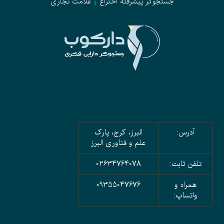
جستجوگر پیشرفته
اختراع
و
علامت تجاری
آدرس:
البرز، کرج، پارک
علم و فناوری البرز
تلفن ثابت:
02634764078
همراه و
09355047676
واتساپ: