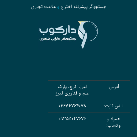
جستجوگر پیشرفته
اختراع
و
علامت تجاری
آدرس:
البرز، کرج، پارک
علم و فناوری البرز
تلفن ثابت:
02634764078
همراه و
09355047676
واتساپ: