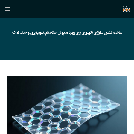
ساخت غشای سلولزی نانوبلوری برای بهبود هم‌زمان استحکام، نفوذپذیری و حذف نمک