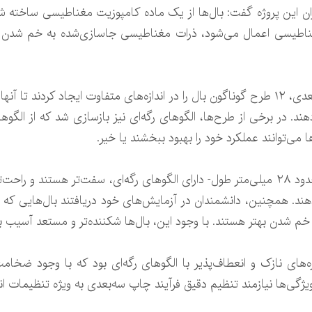
Kilian Schäf) از پژوهشگران این پروژه گفت: بال‌ها از یک ماده کامپوزیت مغناطیسی
اطیسی اعمال می‌شود، ذرات مغناطیسی جاسازی‌شده به خم شدن یا 
پژوهشگران با استفاده از فناوری چاپ سه‌بعدی، ۱۲ طرح گوناگون بال را در اندازه‌های متفاوت
دهند. در برخی از طرح‌ها، الگوهای رگه‌ای نیز بازسازی شد که از الگوه
 می‌توانند عملکرد خود را بهبود ببخشند یا خیر.
پژوهشگران دریافتند که بال‌های بزرگ‌تر -حدود ۲۸ میلی‌متر طول- دارای الگوهای رگه‌ای، س
هند. همچنین، دانشمندان در آزمایش‌های خود دریافتند بال‌هایی که ب
خم شدن بهتر هستند. با وجود این، بال‌ها شکننده‌تر و مستعد آسیب بو
ای نازک و انعطاف‌پذیر با الگوهای رگه‌ای بود که با وجود ضخامت
ویژگی‌ها نیازمند تنظیم دقیق فرآیند چاپ سه‌بعدی به ویژه تنظیمات ا