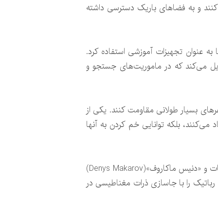
 کنند و به فضاهای باریک دسترسی داشته
به عنوان تجهیزات آموزشی استفاده کرد.
بدیل می‌کند که در ماموریت‌های جستجو و
سفرهای بسیار طولانی مقاومت کنند. یکی از
 می‌کنند، بلکه توانایی خم کردن به آنها
برای تقلید از این ویژگی، پژوهشگران به سرپرستی «اولیور گوتفلیش»(Oliver Gutfleisch) از دانشگاه فنی دارمشتات و «دنیس ماکاروف»(Denys Makarov)
وعه «انجمن هلمهولتسِ مراکز پژوهشی آلمان»(Helmholtz Association)، بال‌های رباتیک را با جاسازی ذرات مغناطیسی در