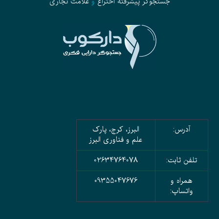
جستجوگر پیشرفته
اختراع
و
علامت تجاری
آدرس:
البرز، کرج، پارک
علم و فناوری البرز
تلفن ثابت:
02634764078
همراه و
09355047676
واتساپ: