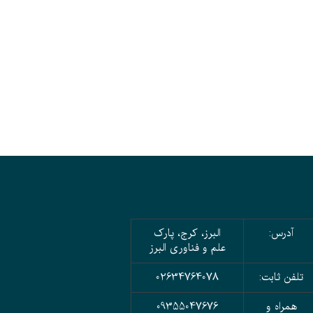
آدرس:
البرز، کرج، پارک
علم و فناوری البرز
تلفن ثابت:
02634764078
همراه و
09355047676