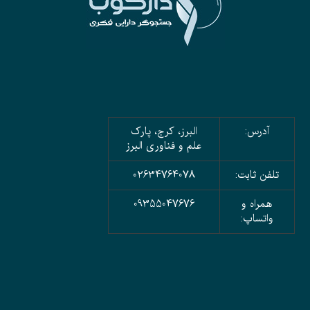
آدرس:
البرز، کرج، پارک
علم و فناوری البرز
تلفن ثابت:
02634764078
همراه و
09355047676
واتساپ: