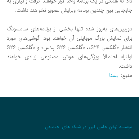
داد که همگی در یک برنامه واحد قرار خواهند گرفت و نیازی به
جابجایی بین چندین برنامه ویرایش تصویر نخواهند داشت.
دوربین‌های به‌روز شده تنها بخشی از برنامه‌های سامسونگ
برای نمایش بزرگ موبایلی آن خواهند بود. گوشی‌های مورد
انتظار «گلکسی S26»، «گلکسی S26 پلاس» و «گلکسی S26
اولترا» احتمالاً ویژگی‌های هوش مصنوعی زیادی خواهند
داشت.
منبع:
ایسنا
موسسه نوفن حامی البرز در شبکه های اجتماعی