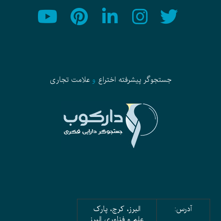
جستجوگر پیشرفته
اختراع
و
علامت تجاری
آدرس:
البرز، کرج، پارک
علم و فناوری البرز