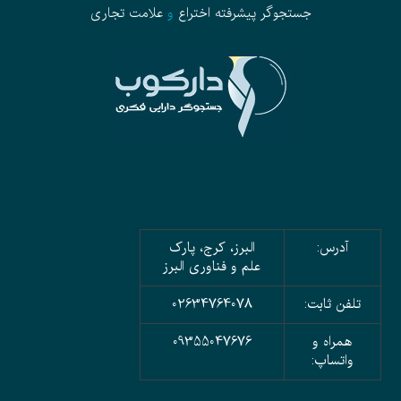
جستجوگر پیشرفته
اختراع
و
علامت تجاری
آدرس:
البرز، کرج، پارک
علم و فناوری البرز
تلفن ثابت:
02634764078
همراه و
09355047676
واتساپ: