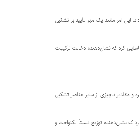
نانوذرات نقره – نشان داد. این امر مانند یک مهر تأیید بر تشکیل
سایی کرد که نشان‌دهنده دخالت ترکیبات
ایکس، ترکیب عنصری نانوذرات را تأیید کرد که بخش عمده آن را ۵۸.۰۸ درصد نقره و مقادیر ناچیزی از سایر عناصر تشکیل
نامیکی ذرات را تقریباً ۶۴ نانومتر با شاخص پراکندگی ۰.۳۸۵ اندازه‌گیری کرد که نشان‌دهنده توزیع نسبتاً یکنواخت و