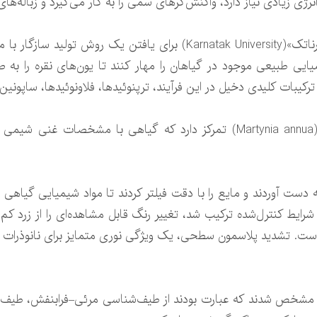
رژی‌ زیادی نیاز دارد، واکنش‌گرهای سمی را به کار می‌گیرد و زباله‌های
پژوهشگران «دانشگاه کرناتک»(Karnatak University) برای یافتن ی
یمیایی طبیعی موجود در گیاهان را مهار کنند تا یون‌های نقره را به 
رکیبات کلیدی دخیل در این فرآیند، ترپنوئیدها، فلاونوئیدها، ساپونین‌
این پژوهش جدید بر گیاه «مارتینیا آنوآ»(Martynia annua) تمرکز دارد که گیاه
به دست آوردند و مایع را با دقت فیلتر کردند تا مواد شیمیایی گیاهی 
شرایط کنترل‌شده ترکیب شد، تغییر رنگ قابل مشاهده‌ای را از زرد کم‌ر
. تشدید پلاسمون سطحی، یک ویژگی نوری متمایز برای نانوذرات فلزی
ل مشخص شدند که عبارت بودند از طیف‌شناسی مرئی–فرابنفش، طیف