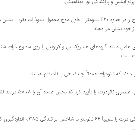
تو ایکس و پراکندگی نور دینامیکی.
طیف‌شناسی مرئی–فرابنفش، یک نقطه اوج را در حدود ۴۲۰ نانومتر – طول موج معمول 
 خود نشان می‌دهند.
 عامل مانند گروه‌های هیدروکسیل و کربونیل را روی سطوح ذرات شنا
ت است.
ادند که نانوذرات عمدتاً چندضلعی یا نامنظم هستند.
طیف‌سنجی پراش انرژی پرتو 
پراکندگی نور دینامیکی، قطر هیدرودی
.