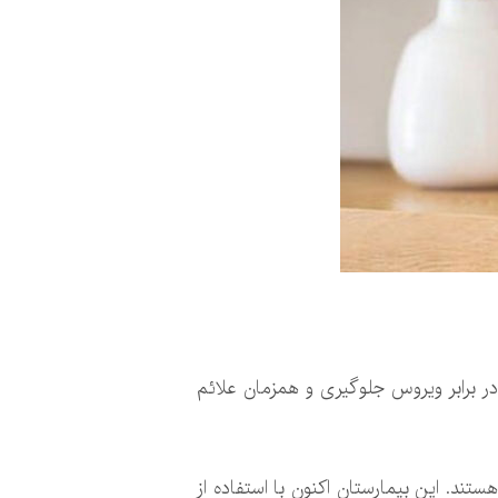
اتاق بیماران کووید۱۹، از قرار گرفتن کادر درمان در برابر ویروس جلوگیری و همزمان علائم
تند. این بیمارستان اکنون با استفاده از