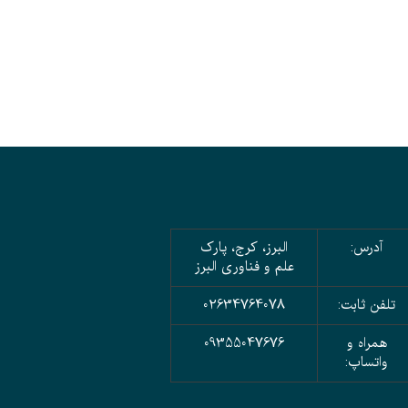
آدرس:
البرز، کرج، پارک
علم و فناوری البرز
تلفن ثابت:
02634764078
همراه و
09355047676
واتساپ: