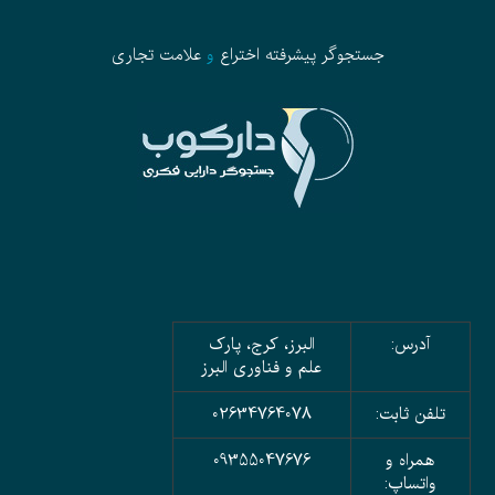
جستجوگر پیشرفته
اختراع
و
علامت تجاری
آدرس:
البرز، کرج، پارک
علم و فناوری البرز
تلفن ثابت:
02634764078
همراه و
09355047676
واتساپ: