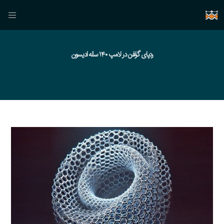
ردپای گرافن در لامپ ۱۴۰ ساله ادیسون