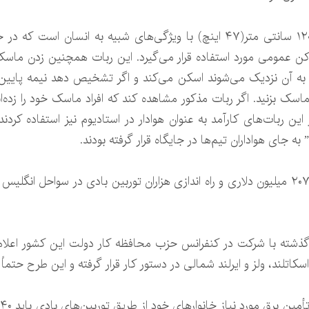
ربات “پپر”(Pepper) یک ربات با ارتفاع ۱۲۰ سانتی متر(۴۷ اینچ) با ویژگی‌های ش
اکن عمومی مورد استفاده قرار می‌گیرد. این ربات همچنین زدن ماسک ر
که به آن نزدیک می‌شوند اسکن می‌کند و اگر تشخیص دهد نیمه پایین
سک بزنید. اگر ربات مذکور مشاهده کند که افراد ماسک خود را زده‌ا
ن ربات‌های کارآمد به عنوان هوادار در استادیوم نیز استفاده کردن
ه جای هواداران تیم‌ها در جایگاه قرار گرفته بودند.
دولت انگلیس قصد دارد با سرمایه گذاری ۲۰۷ میلیون دلاری و راه اندازی هزاران توربین بادی 
ته با شرکت در کنفرانس حزب محافظه کار دولت این کشور اعلام کر
ولز و ایرلند شمالی در دستور کار قرار گرفته و این طرح حتماً تا سال ۲۰۳۰ تکمیل 