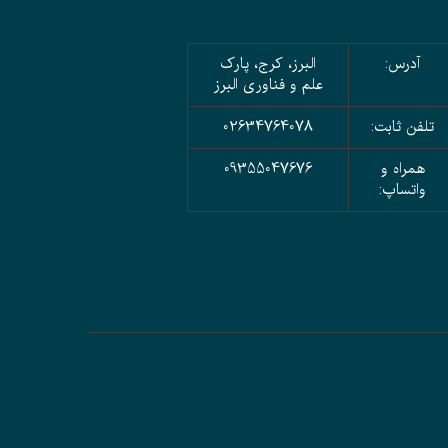
آدرس:
البرز، کرج، پارک
علم و فناوری البرز
تلفن ثابت:
02634764078
همراه و
09355047676
واتساپ: