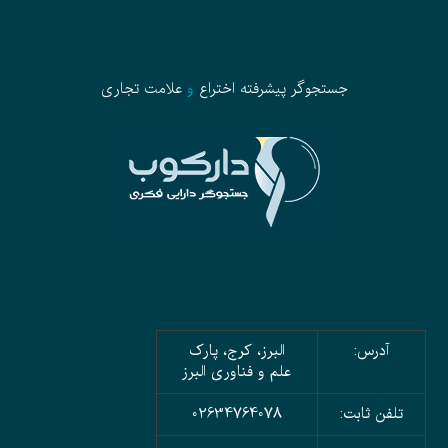
جستجوگر پیشرفته
اختراع
و
علامت تجاری
آدرس:
البرز، کرج، پارک
علم و فناوری البرز
تلفن ثابت:
02634764078