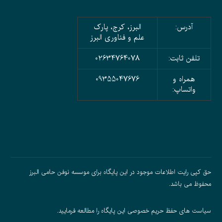
آدرس:
البرز، کرج، پارک
علم و فناوری البرز
تلفن ثابت:
02634764078
همراه و
09355047676
واتساپ:
حق کپی رایت اطلاعات موجود در این پایگاه برای موسسه نوفن حامی البرز
محفوظ می باشد.
سیاست های حفظ حریم خصوصی
این پایگاه را مطالعه فرمایید.