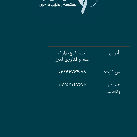
آدرس:
البرز، کرج، پارک
علم و فناوری البرز
تلفن ثابت:
02634764078
همراه و
09355047676
واتساپ: