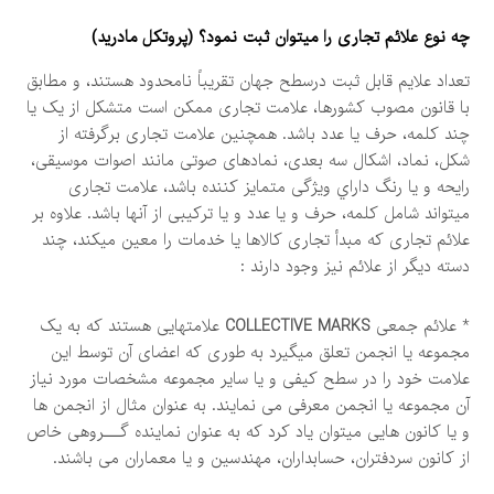
چه نوع علائم تجاری را میتوان ثبت نمود؟ (پروتكل مادريد)
تعداد علایم قابل ثبت درسطح جهان تقریباً نامحدود هستند، و مطابق
با قانون مصوب کشورها، علامت تجاری ممکن است متشکل از یک یا
چند کلمه، حرف یا عدد باشد. همچنین علامت تجاری برگرفته از
شکل، نماد، اشکال سه بعدی، نمادهای صوتی مانند اصوات موسیقی،
رایحه و یا رنگ داراي ویژگی متمایز کننده باشد، علامت تجاری
میتواند شامل کلمه، حرف و یا عدد و یا ترکیبی از آنها باشد. علاوه بر
علائم تجاری که مبدأ تجاری کالاها یا خدمات را معین میکند، چند
دسته دیگر از علائم نیز وجود دارند :
* علائم جمعی
COLLECTIVE MARKS
علامتهایی هستند که به یک
مجموعه یا انجمن تعلق میگیرد به طوری که اعضای آن توسط این
علامت خود را در سطح کیفی و یا سایر مجموعه مشخصات مورد نیاز
آن مجموعه یا انجمن معرفی می نمایند. به عنوان مثال از انجمن ها
و یا کانون هایی میتوان یاد کرد که به عنوان نماینده گـــروهی خاص
از کانون سردفتران، حسابداران، مهندسین و یا معماران می باشند.