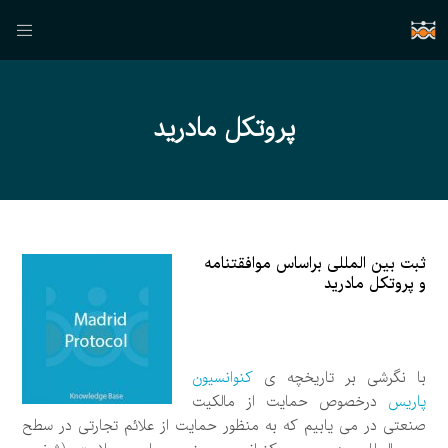
پروتكل مادريد
ثبت بين المللی براساس موافقتنامه
و پروتكل مادريد
با نگرشی بر تاريخچه ی
كنوانسيون
پاریس
درخصوص حمايت از مالكيت
صنعتی در می يابيم كه به منظور حمايت از علائم تجارتی در سطح