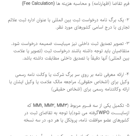
فرم تقاضا (اظهارنامه) و محاسبه هزینه ها
(Fee Calculation)
2- یک برگ نامه درخواست ثبت بین المللی با عنوان اداره ثبت علائم
تجاری با درج اسامی کشورهای مورد نظر.
3- تصویر تصدیق ثبت داخلی نیز میبایست ضمیمه درخواست شود.
متقاضیان باید توجه داشته باشند درخواست ثبت (تصویر یا علامت
بین المللی) آنها دقیقاً با تصدیق داخلی مطابقت داشته باشد.
4- ارائه معرفی نامه بر روی سر برگ شرکت یا وکالت نامه رسمی
وكيل برای (اشخاص حقوقی)، مراجعه مالک علامت یا وكيل ايشان با
ارائه وکالتنامه رسمی برای (اشخاص حقيقی)
5- تکمیل یکی از سه فــرم مربوط (
MM1, MM2, MM3
که
ازسایــــت
WIPO
گرفته می شود)با توجه به تقاضای ثبت در
كشورهای عضو موافقت نامه، پروتکل یا هر دو، در سه نسخه