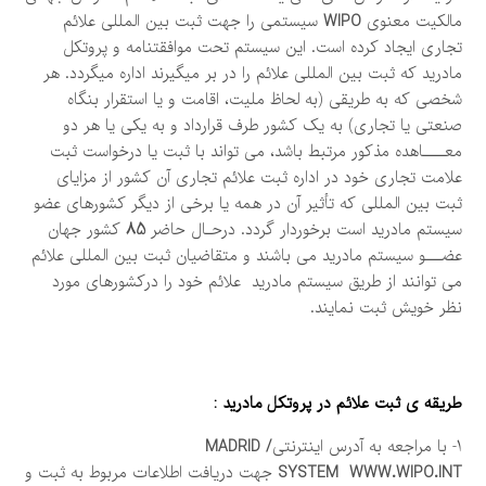
مالکیت معنوی
WIPO
سیستمی را جهت ثبت بین المللی علائم
تجاری ايجاد كرده است. این سیستم تحت موافقتنامه و پروتکل
مادرید که ثبت بین المللی علائم را در بر میگیرند اداره میگردد. هر
شخصی که به طریقی (به لحاظ ملیت، اقامت و یا استقرار بنگاه
صنعتی یا تجاری) به یک کشور طرف قرارداد و به یکی یا هر دو
معــــاهده مذکور مرتبط باشد، می تواند با ثبت یا درخواست ثبت
علامت تجاری خود در اداره ثبت علائم تجاری آن کشور از مزایای
ثبت بین المللی که تأثیر آن در همه یا برخی از دیگر کشورهای عضو
سیستم مادرید است برخوردار گردد. درحـال حاضر
85
کشور جهان
عضـــو سيستم مادريد می باشند و متقاضیان ثبت بین المللی علائم
می توانند از طریق سیستم مادرید علائم خود را درکشورهای مورد
نظر خویش ثبت نمایند.
طریقه ی ثبت علائم در پروتكل مادريد :
1- با مراجعه به آدرس اینترنتی
/ MADRID
WWW.WIPO.INT
SYSTEM
جهت دریافت اطلاعات مربوط به ثبت و