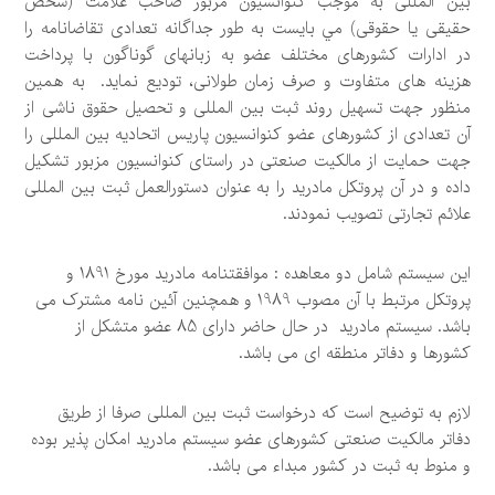
بين المللی به موجب كنوانسيون مزبور صاحب علامت (شخص
حقيقی يا حقوقی) مي بايست به طور جداگانه تعدادی تقاضانامه را
در ادارات كشورهای مختلف عضو به زبانهای گوناگون با پرداخت
هزينه های متفاوت و صرف زمان طولانی، توديع نمايد. به همين
منظور جهت تسهيل روند ثبت بين المللی و تحصيل حقوق ناشی از
آن تعدادی از كشورهای عضو كنوانسيون پاريس اتحاديه بين المللی را
جهت حمايت از مالكيت صنعتی در راستای كنوانسيون مزبور تشكيل
داده و در آن پروتكل مادريد را به عنوان دستورالعمل ثبت بين المللی
علائم تجارتی تصويب نمودند.
اين سيستم شامل دو معاهده : موافقتنامه مادريد مورخ 1891 و
پروتكل مرتبط با آن مصوب 1989 و همچنين آئين نامه مشترک می
باشد. سيستم مادريد در حال حاضر دارای 85 عضو متشكل از
كشورها و دفاتر منطقه ای می باشد.
لازم به توضيح است كه درخواست ثبت بين المللی صرفا از طريق
دفاتر مالكيت صنعتی كشورهای عضو سيستم مادريد امكان پذير بوده
و منوط به ثبت در كشور مبداء می باشد.