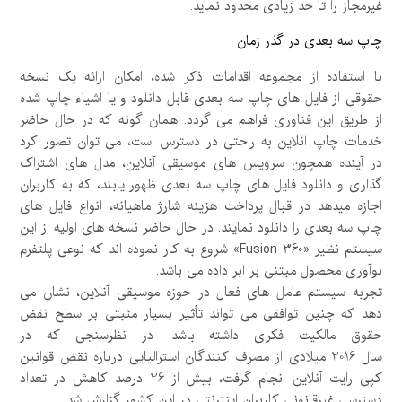
غیرمجاز را تا حد زیادی محدود نماید.
چاپ سه بعدی در گذر زمان
با استفاده از مجموعه اقدامات ذکر شده، امکان ارائه یک نسخه
حقوقی از فایل های چاپ سه بعدی قابل دانلود و یا اشیاء چاپ شده
از طریق این فناوری فراهم می گردد. همان گونه که در حال حاضر
خدمات چاپ آنلاین به راحتی در دسترس است، می توان تصور کرد
در آینده همچون سرویس های موسیقی آنلاین، مدل های اشتراک
گذاری و دانلود فایل های چاپ سه بعدی ظهور یابند، که به کاربران
اجازه میدهد در قبال پرداخت هزینه شارژ ماهیانه، انواع فایل های
چاپ سه بعدی را دانلود نمایند. در حال حاضر نسخه های اولیه از این
سیستم نظیر «Fusion 360» شروع به کار نموده اند که نوعی پلتفرم
نوآوری محصول مبتنی بر ابر داده می باشد.
تجربه سیستم عامل های فعال در حوزه موسیقی آنلاین، نشان می
دهد که چنین توافقی می تواند تأثیر بسیار مثبتی بر سطح نقض
حقوق مالکیت فکری داشته باشد. در نظرسنجی که در
سال
2016
میلادی از مصرف کنندگان استرالیایی درباره نقض قوانین
کپی رایت آنلاین انجام گرفت، بیش از
26
درصد کاهش در تعداد
دسترسی غیرقانونی کاربران اینترنتی در این کشور گزارش شد.