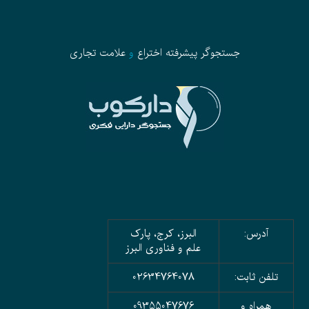
جستجوگر پیشرفته
اختراع
و
علامت تجاری
آدرس:
البرز، کرج، پارک
علم و فناوری البرز
تلفن ثابت:
02634764078
همراه و
09355047676