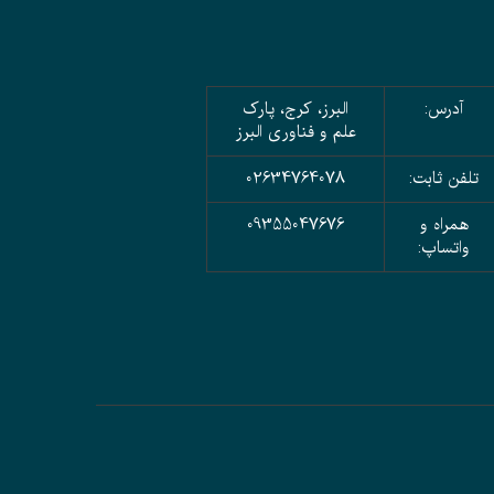
آدرس:
البرز، کرج، پارک
علم و فناوری البرز
تلفن ثابت:
02634764078
همراه و
09355047676
واتساپ: