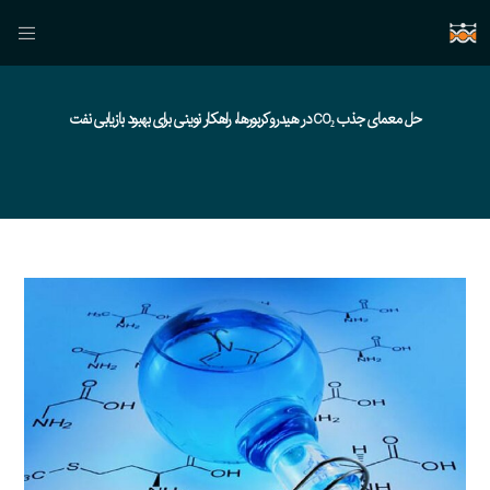
حل معمای جذب CO₂ در هیدروکربورها، راهکار نوینی برای بهبود بازیابی نفت