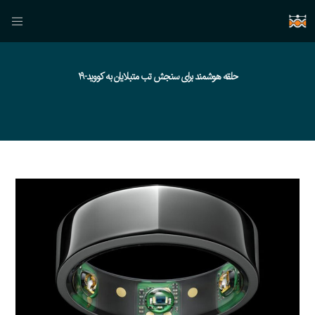
حلقه هوشمند برای سنجش تب متبلایان به کووید-۱۹