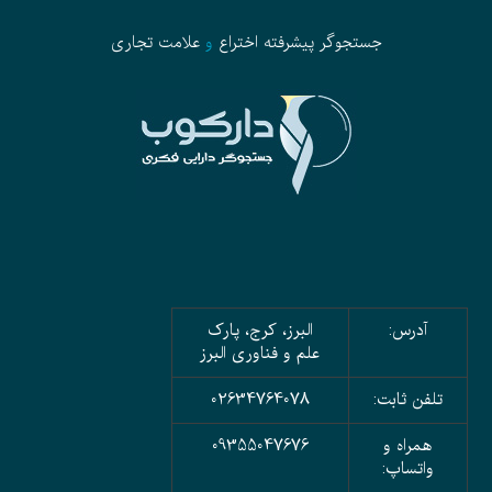
جستجوگر پیشرفته
اختراع
و
علامت تجاری
آدرس:
البرز، کرج، پارک
علم و فناوری البرز
تلفن ثابت:
02634764078
همراه و
09355047676
واتساپ: