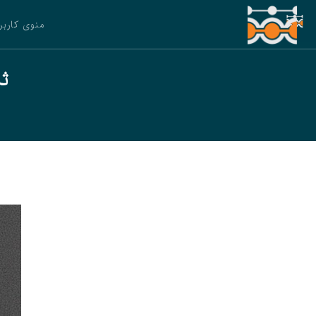
منوی کاربر
ث