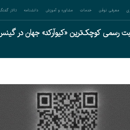
ی
معرفی نوفَن
خدمات
مشاوره و آموزش
دانشنامه
تالار گفتگو
بت رسمی کوچک‌ترین «کیوآرکد» جهان در گینس