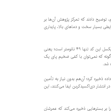
 توضیح دادند که تمرکز پژوهش آن‌ها بر
رایطی بسیار سخت و دماهای بالا، پایداری
پژوهشگران با استفاده از پرتوهای یونی متمرکز، کیوآرکد را درون یک لایه نازک سرامیکی حک کردند. اندازه هر پیکسل این کد تنها ۴۹ نانومتر است؛ یعنی
مان‌گونه که نمی‌توان با کفی ضخیم پای یک
 شد.
برگ کاغذ A۴ می‌توان بیش از دو ترابایت داده ذخیره کرد؛ آن‌هم بدون نیاز به تأمین
 انتشار دی‌اکسیدکربن ایفا می‌کنند، این
را بر بسترهایی ذخیره می‌کند که عمرشان