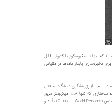
ند که تنها با میکروسکوپ الکترونی قابل
ای ذخیره‌سازی پایدار داده‌ها در مقیاس
است. تیمی از پژوهشگران دانشگاه صنعتی
وین (TU Wien) با همکاری شرکت سرابایت (Cerabyte) موفق شدند کوچک‌ترین کیوآرکد جهان را تولید کنند؛ ساختاری که تنها ۱.۹۸ میکرومتر مربع
مساحت دارد و از بسیاری از باکتری‌ها نیز کوچک‌تر است. این دستاورد به‌تازگی از سوی کتاب رکوردهای جهانی گینس (Guinness World Records) تأیید و