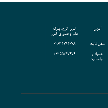
آدرس:
البرز، کرج، پارک
علم و فناوری البرز
تلفن ثابت:
02634764078
همراه و
09355047676
واتساپ: