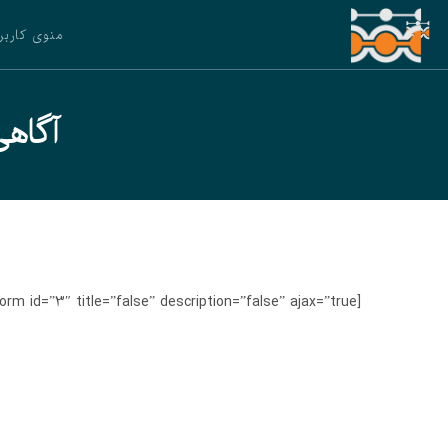
منوی کاربر
آگاهی
[gravityform id=”3″ title=”false” description=”false” ajax=”true”]