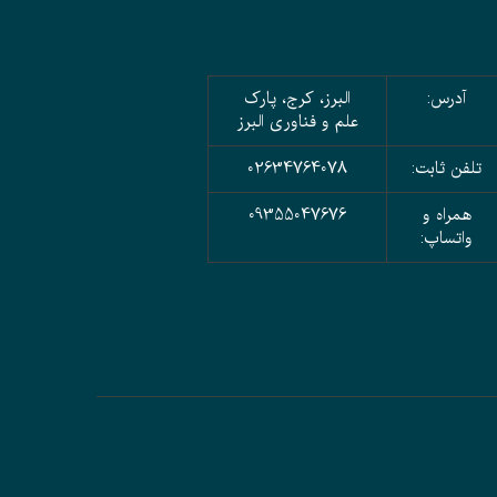
آدرس:
البرز، کرج، پارک
علم و فناوری البرز
تلفن ثابت:
02634764078
همراه و
09355047676
واتساپ: