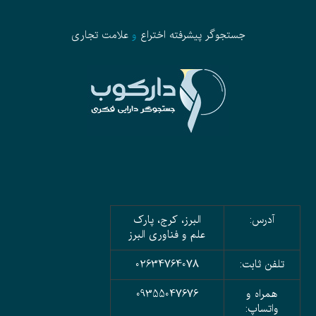
جستجوگر پیشرفته
اختراع
و
علامت تجاری
آدرس:
البرز، کرج، پارک
علم و فناوری البرز
تلفن ثابت:
02634764078
همراه و
09355047676
واتساپ: