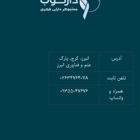
آدرس:
البرز، کرج، پارک
علم و فناوری البرز
تلفن ثابت:
02634764078
همراه و
09355047676
واتساپ: