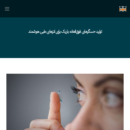
تولید حسگرهای فوق‌العاده باریک برای لنزهای طبی هوشمند