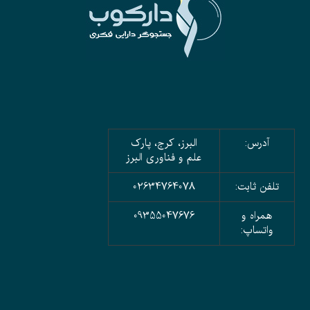
آدرس:
البرز، کرج، پارک
علم و فناوری البرز
تلفن ثابت:
02634764078
همراه و
09355047676
واتساپ: