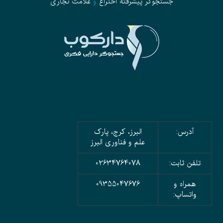
جستجوگر پیشرفته
اختراع
و
علامت تجاری
آدرس:
البرز، کرج، پارک
علم و فناوری البرز
تلفن ثابت:
02634764078
همراه و
09355047676
واتساپ: