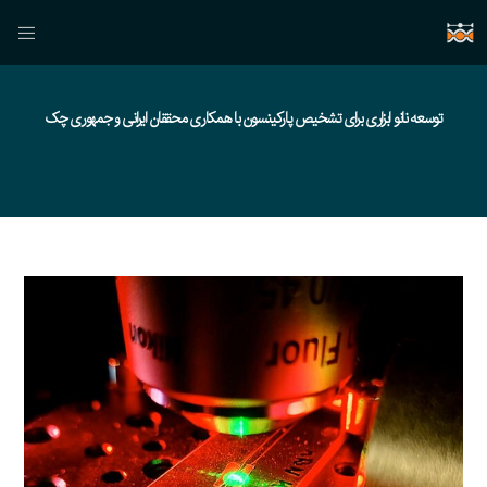
توسعه نانو ابزاری برای تشخیص پارکینسون با همکاری محققان ایرانی و جمهوری چک