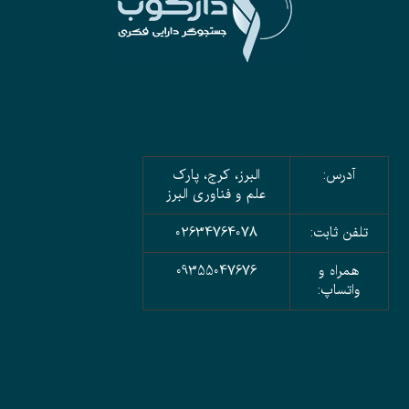
آدرس:
البرز، کرج، پارک
علم و فناوری البرز
تلفن ثابت:
02634764078
همراه و
09355047676
واتساپ: