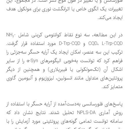
فلورسانس و یا تغییر در طول موج نشر است. در مجموع، این
تغییرات یک الگوی خاص یا اثرانگشت نوری برای مولکول هدف
ایجاد می‌کند.
در این مطالعه، سه نوع نقاط کوانتومی کربنی شامل NH₂-
CQD، L-Trp-CQD و D-Trp-CQD مورد استفاده قرار گرفت.
ترکیب این سه عنصر، امکان ایجاد یک آرایه حسگر سه‌جزئی را
فراهم کرد که توانست به‌خوبی الیگومرهای α-Syn را از سایر
اشکال آن (تک‌مولکولی یا فیبریلاری) و همچنین از دیگر
پروتئین‌های متداول مانند انسولین، لیزوزیوم و آلبومین گاوی
متمایز کند.
پاسخ‌های فلورسانسی به‌دست‌آمده از آرایه حسگر با استفاده از
روش آماری NPLS-DA تحلیل شدند. نتایج نشان داد که
سامانه توانست تمامی گونه‌های پروتئینی مورد آزمایش را با