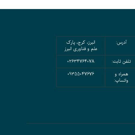
آدرس:
البرز، کرج، پارک
علم و فناوری البرز
تلفن ثابت:
02634764078
همراه و
09355047676
واتساپ: