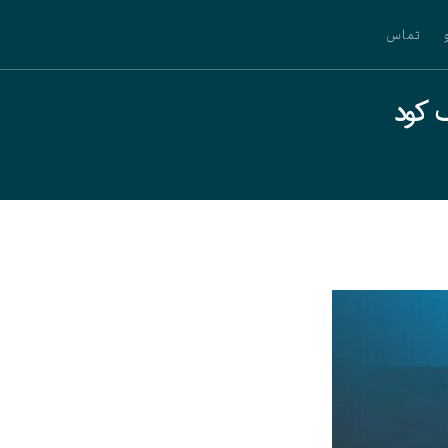
تماس
 کود