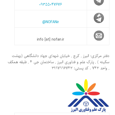
09355047676
@NOFANir
info [at] nofan.ir
دفتر مرکزی: البرز , کرج , خیابان شهدای جهاد دانشگاهی (بهشت
سکینه ) , پارک علم و فناوری البرز , ساختمان جی 4 , طبقه همکف
, واحد 742 . کد پستی: 3197996742