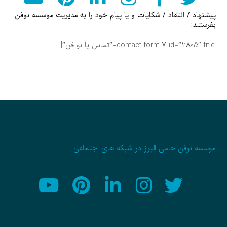
پیشنهاد / انتقاد / شکایات و یا پیام خود را به مدیریت موسسه نوفن
بفرستید:
[contact-form-7 id=”2805″ title=”تماس با نو فن”]
موسسه نوفن حامی البرز در شبکه های اجتماعی