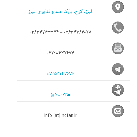
البرز، کرج، پارک علم و فناوری البرز
02634764078 – 02634763344
02128427673
09355047676
@NOFANir
info [at] nofan.ir