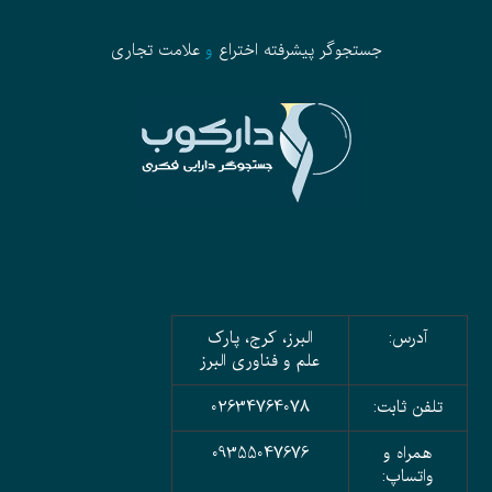
جستجوگر پیشرفته
اختراع
و
علامت تجاری
آدرس:
البرز، کرج، پارک
علم و فناوری البرز
تلفن ثابت:
02634764078
همراه و
09355047676
واتساپ: