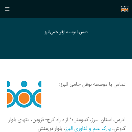
تماس با موسسه نوفن حامی البرز
تماس با موسسه نوفن حامی البرز:
آدرس: استان البرز، کيلومتر 10 آزاد راه کرج- قزوين، انتهای بلوار
کاوش،
پارک علم و فناوری البرز
، بلوار نورمنش