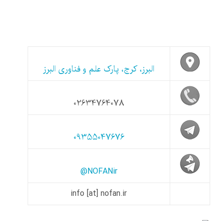
البرز، کرج، پارک علم و فناوری البرز
02634764078
09355047676
@NOFANir
info [at] nofan.ir