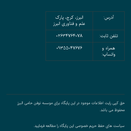
آدرس:
البرز، کرج، پارک
علم و فناوری البرز
تلفن ثابت:
02634764078
همراه و
09355047676
واتساپ:
حق کپی رایت اطلاعات موجود در این پایگاه برای موسسه نوفن حامی البرز
محفوظ می باشد.
سیاست های حفظ حریم خصوصی
این پایگاه را مطالعه فرمایید.