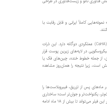
ش فناوری نانو و زیست‌فناوری در طراحی
نه‌هایی کاملاً ایرانی و قابل رقابت با
نند.
اولین محصول این شرکت دانش‌بنیان، فیلری است که با اتکا بر ذرات نانومقیاس کلسیم هیدروکسی‌آپاتیت (CaHA) عملکردی دوگانه دارد. این ذرات
 مانند یک داربست میکروسکوپی در لایه‌های زیرین پوست قرار
، از جمله خطوط خنده، چین‌های فک یا
ش است، زیرا نتیجه را همان‌روز مشاهده
حله دوم که اهمیت بیشتری دارد، تحریک تدریجی پوست برای تولید طبیعی کلاژن است. ذرات CaHA در ماه‌های پس از تزریق، فیبروبلاست‌ها را
‌تر، یکنواخت‌تر و جوان‌تر است؛ ساختاری
که برخلاف فیلرهای کاملاً پرکننده، طبیعی و تدریجی شکل می‌گیرد. متخصصان این حوزه تأکید دارند که دوام اثر این فیلر می‌تواند تا بیش از ۱۸ ماه ادامه