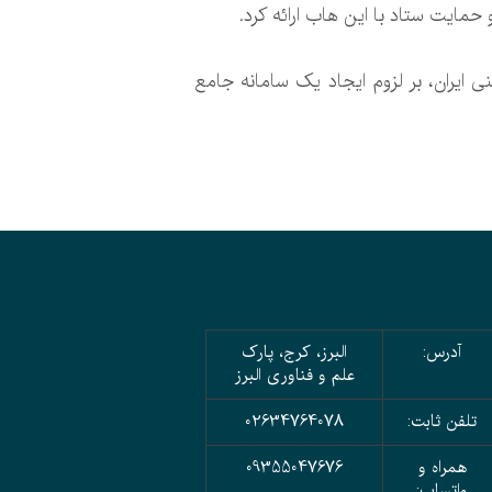
مایت ستاد با این هاب ارائه کرد.
ی ایران، بر لزوم ایجاد یک سامانه جامع
آدرس:
البرز، کرج، پارک
علم و فناوری البرز
تلفن ثابت:
02634764078
همراه و
09355047676
واتساپ: