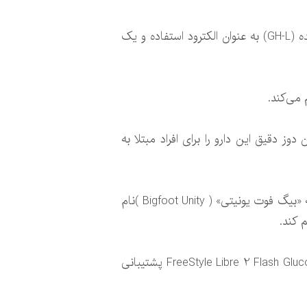
در فرایند پرینت سه بعدی زیستی از این نوع الکترلیت های پلیمری و مخلوط گرافن هیدروژل لاپونیت بهینه شده (GH-L) به عنوان الکترود استفاده و یک
 می‌کند.
 دقیق این دارو را برای افراد مبتلا به
سازمان غذا و داروی آمریکا یک سیستم سرپوش هوشمند برای قلم‌های انسولین تأیید کرده است. این سیستم که «بیگ فوت یونیتی» ( Bigfoot Unity )نام
در حال حاضر «بیگ فوت یونیتی» فقط از سیستم مانیتورینگ مستمر قند خون به نام FreeStyle Libre 2 Flash Glucose Monitoring System پشتیبانی