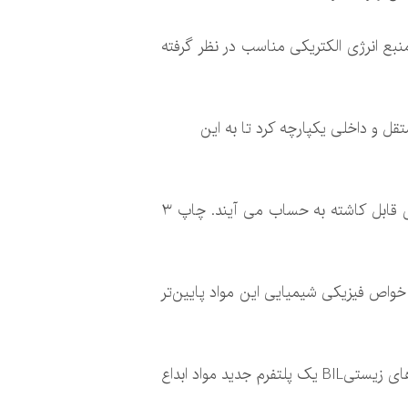
منبع انرژی الکتریکی مناسب در نظر گرفته
تقل و داخلی یکپارچه کرد تا به این
از سوی دیگر قابلیت کوچک سازی، سازگاری زیستی و زیست تجزیه پذیری از ملزومات اصلی برای ابرخازن های قابل کاشته به حساب می آیند. چاپ ۳
ا خواص فیزیکی شیمیایی این مواد پایین‌تر
در همین راستا گروهی از محققان با همکاری محسن اکبری، علی خادم حسینی و ایمان نوشادی براساس پلیمرهای زیستیBIL یک پلتفرم جدید مواد ابداع