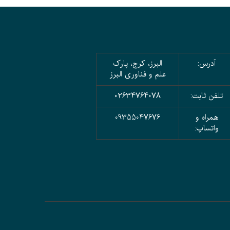
آدرس:
البرز، کرج، پارک
علم و فناوری البرز
تلفن ثابت:
02634764078
همراه و
09355047676
واتساپ: