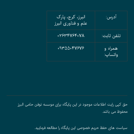
آدرس:
البرز، کرج، پارک
علم و فناوری البرز
تلفن ثابت:
02634764078
همراه و
09355047676
واتساپ:
حق کپی رایت اطلاعات موجود در این پایگاه برای موسسه نوفن حامی البرز
محفوظ می باشد.
سیاست های حفظ حریم خصوصی
این پایگاه را مطالعه فرمایید.