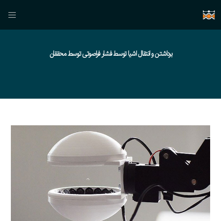
برداشتن و انتقال اشیا توسط فشار فراصوتی توسط محققان