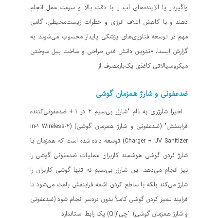
واگیردار یا آلاینده‌های آب را با دقت بالا و سرعت عمل انجام
دهند و با کاهش اتلاف انرژی و خطرات زیست‌محیطی، گامی
مهم در توسعه فناوری‌های پزشکی پایدار محسوب می‌شوند. به
گزارش ایسنا، «تدوین دانش فنی طراحی و ساخت پیل سوختی
میکروسیالاتی کاغذی یک‌بارمصرف از
ضدعفونی و شارژ همزمان گوشی
اخیرا شارژری به نام "شارژر بی‌سیم ۲ در ۱ + ضدعفونی‌کننده
فرابنفش" (ضدعفونی و شارژ همزمان گوشی) (۲-in-۱ Wireless
Charger + UV Sanitizer) توسعه داده شده است که همزمان با
شارژ کردن گوشی هوشمند کاربران عملیات ضدعفونی گوشی را
نیز انجام می‌دهد. این شارژر بی‌سیم نه تنها گوشی کاربران را
شارژ می‌کند بلکه با ساطع کردن اشعه فرابنفش باعث می‌شود تا
فرایند تمیز کردن گوشی کاملاً بدون دردسر انجام شود (ضدعفونی
و شارژ همزمان گوشی). "چی"(Qi) یک رابط استاندارد