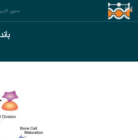
منوی کاربر
بان