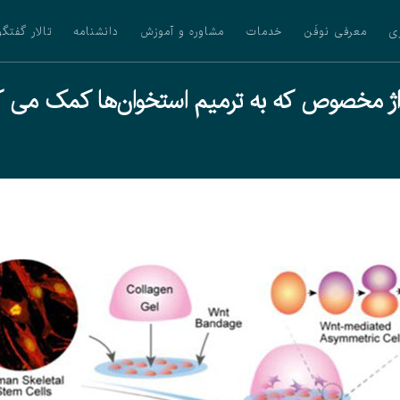
ی
معرفی نوفَن
خدمات
مشاوره و آموزش
دانشنامه
تالار گفتگو
داژ مخصوص که به ترمیم استخوان‌ها کمک می ک