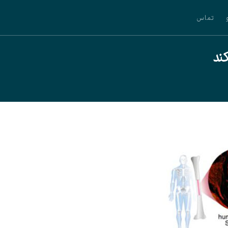
تماس
ند