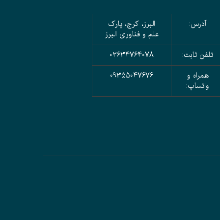
آدرس:
البرز، کرج، پارک
علم و فناوری البرز
تلفن ثابت:
02634764078
همراه و
09355047676
واتساپ: