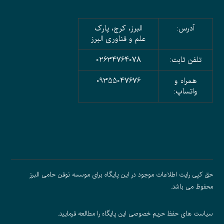
آدرس:
البرز، کرج، پارک
علم و فناوری البرز
تلفن ثابت:
02634764078
همراه و
09355047676
واتساپ:
حق کپی رایت اطلاعات موجود در این پایگاه برای موسسه نوفن حامی البرز
محفوظ می باشد.
سیاست های حفظ حریم خصوصی
این پایگاه را مطالعه فرمایید.